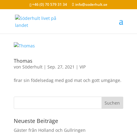
+46 (0) 70 579 31 34
info@soderhult.se
Thomas
von
Söderhult
|
Sep. 27, 2021
|
VIP
firar sin födelsedag med god mat och gott umgänge.
Neueste Beiträge
Gäster från Holland och Gullringen