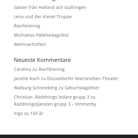
Gäster från Holland och Gullringen
Lena und der Kiesel-Truppe
Återförening
Michaelas födelsedagsfest
Weihnachstfest
Neueste Kommentare
Carolina
zu
Återförening
Janette Koch
zu
Düsseldorfer Marionetten-Theater
Walburg Schöneberg
zu
Geburtstagsfeier
Christian ,Räddnings ledare grupp 3
zu
Räddningstjänsten grupp 3 – Vimmerby
Inga
zu
150 år