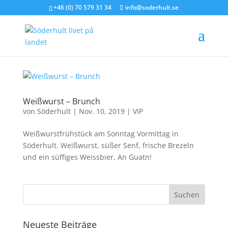
+46 (0) 70 579 31 34
info@soderhult.se
Weißwurst – Brunch
von
Söderhult
|
Nov. 10, 2019
|
VIP
Weißwurstfrühstück am Sonntag Vormittag in
Söderhult. Weißwurst, süßer Senf, frische Brezeln
und ein süffiges Weissbier, An Guatn!
Neueste Beiträge