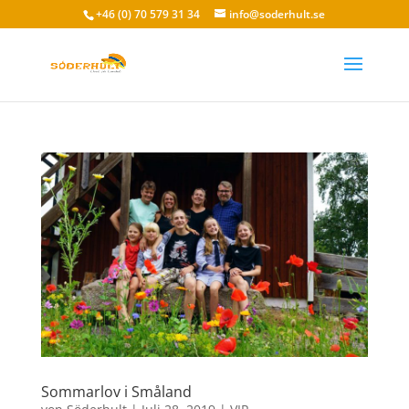
+46 (0) 70 579 31 34
info@soderhult.se
Sommarlov i Småland