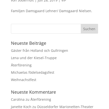
von
Söderhult
|
Juli 28, 2019
|
VIP
Familjen Damsgaard Lehner/ Damsgaard Nielsen.
Neueste Beiträge
Gäster från Holland och Gullringen
Lena und der Kiesel-Truppe
Återförening
Michaelas födelsedagsfest
Weihnachstfest
Neueste Kommentare
Carolina
zu
Återförening
Janette Koch
zu
Düsseldorfer Marionetten-Theater