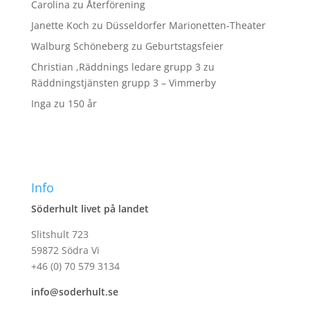
Carolina
zu
Återförening
Janette Koch
zu
Düsseldorfer Marionetten-Theater
Walburg Schöneberg
zu
Geburtstagsfeier
Christian ,Räddnings ledare grupp 3
zu
Räddningstjänsten grupp 3 – Vimmerby
Inga
zu
150 år
Info
Söderhult livet på landet
Slitshult 723
59872 Södra Vi
+46 (0) 70 579 3134
info@soderhult.se