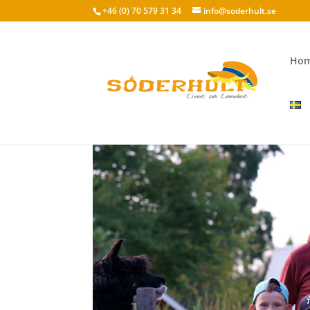
+46 (0) 70 579 31 34
info@soderhult.se
Ho