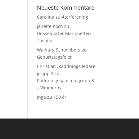
Neueste Kommentare
Carolina
zu
Återförening
Janette Koch
zu
Düsseldorfer Marionetten-
Theater
Walburg Schöneberg
zu
Geburtstagsfeier
Christian ,Räddnings ledare
grupp 3
zu
Räddningstjänsten grupp 3
– Vimmerby
Inga
zu
150 år