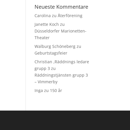
Neueste Kommentare
Carolina
zu
Återförening
Janette Koch
zu
Düsseldorfer Marionetten-
Theater
Walburg Schöneberg
zu
Geburtstagsfeier
Christian ,Räddnings ledare
grupp 3
zu
Räddningstjänsten grupp 3
– Vimmerby
Inga
zu
150 år