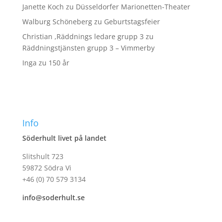
Janette Koch
zu
Düsseldorfer Marionetten-Theater
Walburg Schöneberg
zu
Geburtstagsfeier
Christian ,Räddnings ledare grupp 3
zu
Räddningstjänsten grupp 3 – Vimmerby
Inga
zu
150 år
Info
Söderhult livet på landet
Slitshult 723
59872 Södra Vi
+46 (0) 70 579 3134
info@soderhult.se