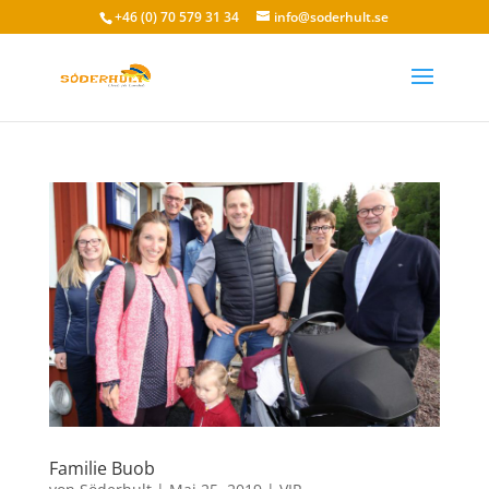
+46 (0) 70 579 31 34
info@soderhult.se
Familie Buob