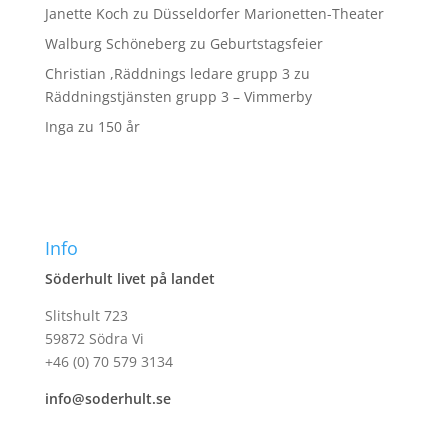
Janette Koch
zu
Düsseldorfer Marionetten-Theater
Walburg Schöneberg
zu
Geburtstagsfeier
Christian ,Räddnings ledare grupp 3
zu
Räddningstjänsten grupp 3 – Vimmerby
Inga
zu
150 år
Info
Söderhult livet på landet
Slitshult 723
59872 Södra Vi
+46 (0) 70 579 3134
info@soderhult.se