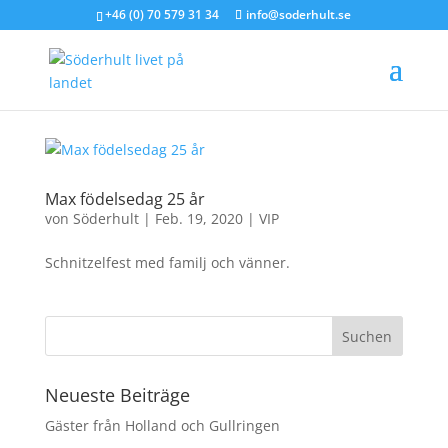
+46 (0) 70 579 31 34
info@soderhult.se
Max födelsedag 25 år
von
Söderhult
|
Feb. 19, 2020
|
VIP
Schnitzelfest med familj och vänner.
Neueste Beiträge
Gäster från Holland och Gullringen