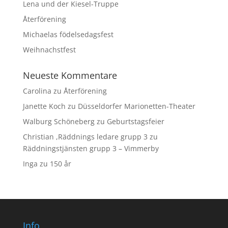
Lena und der Kiesel-Truppe
Återförening
Michaelas födelsedagsfest
Weihnachstfest
Neueste Kommentare
Carolina
zu
Återförening
Janette Koch
zu
Düsseldorfer Marionetten-Theater
Walburg Schöneberg
zu
Geburtstagsfeier
Christian ,Räddnings ledare grupp 3
zu
Räddningstjänsten grupp 3 – Vimmerby
Inga
zu
150 år
Info