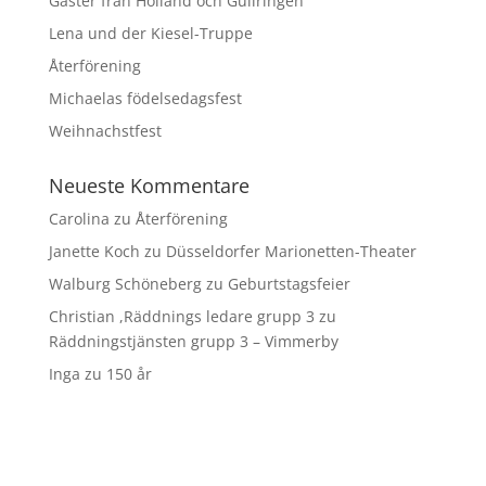
Gäster från Holland och Gullringen
Lena und der Kiesel-Truppe
Återförening
Michaelas födelsedagsfest
Weihnachstfest
Neueste Kommentare
Carolina
zu
Återförening
Janette Koch
zu
Düsseldorfer Marionetten-Theater
Walburg Schöneberg
zu
Geburtstagsfeier
Christian ,Räddnings ledare grupp 3
zu
Räddningstjänsten grupp 3 – Vimmerby
Inga
zu
150 år