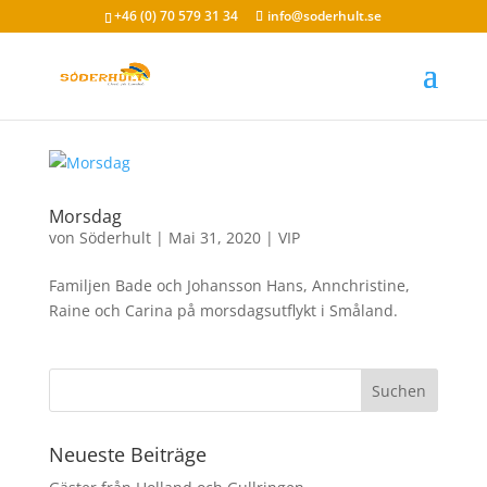
+46 (0) 70 579 31 34
info@soderhult.se
Morsdag
von
Söderhult
|
Mai 31, 2020
|
VIP
Familjen Bade och Johansson Hans, Annchristine,
Raine och Carina på morsdagsutflykt i Småland.
Neueste Beiträge