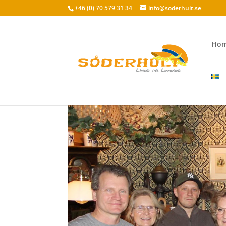
+46 (0) 70 579 31 34
info@soderhult.se
Ho