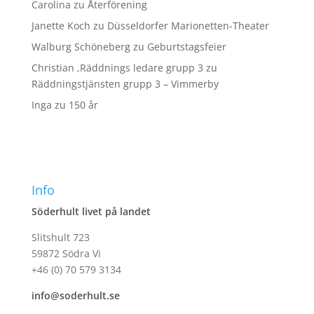
Carolina
zu
Återförening
Janette Koch
zu
Düsseldorfer Marionetten-Theater
Walburg Schöneberg
zu
Geburtstagsfeier
Christian ,Räddnings ledare grupp 3
zu
Räddningstjänsten grupp 3 – Vimmerby
Inga
zu
150 år
Info
Söderhult livet på landet
Slitshult 723
59872 Södra Vi
+46 (0) 70 579 3134
info@soderhult.se