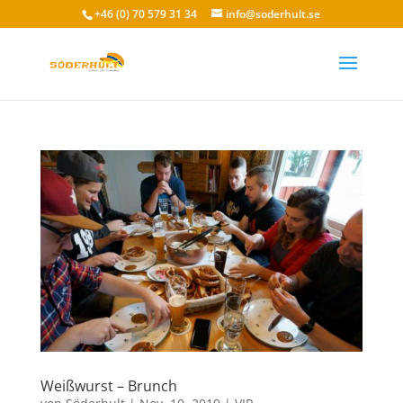
+46 (0) 70 579 31 34
info@soderhult.se
Weißwurst – Brunch