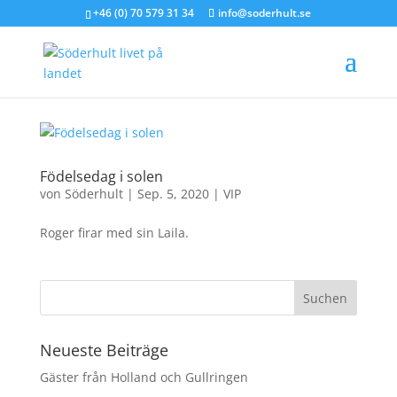
+46 (0) 70 579 31 34
info@soderhult.se
Födelsedag i solen
von
Söderhult
|
Sep. 5, 2020
|
VIP
Roger firar med sin Laila.
Neueste Beiträge
Gäster från Holland och Gullringen