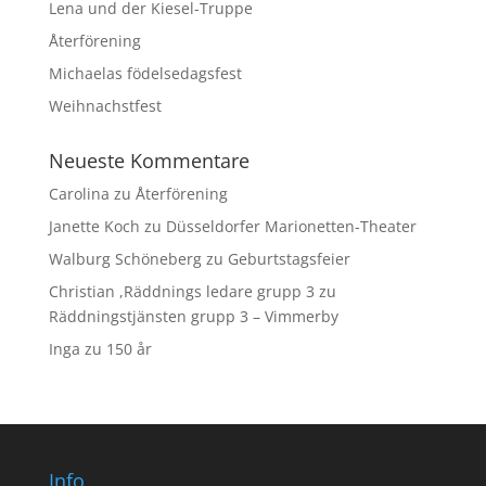
Lena und der Kiesel-Truppe
Återförening
Michaelas födelsedagsfest
Weihnachstfest
Neueste Kommentare
Carolina
zu
Återförening
Janette Koch
zu
Düsseldorfer Marionetten-Theater
Walburg Schöneberg
zu
Geburtstagsfeier
Christian ,Räddnings ledare grupp 3
zu
Räddningstjänsten grupp 3 – Vimmerby
Inga
zu
150 år
Info