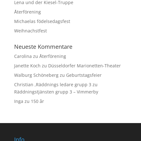
Lena und der Kiesel-Truppe
Återförening
Michaelas födelsedagsfest
Weihnachstfest
Neueste Kommentare
Carolina
zu
Återförening
Janette Koch
zu
Düsseldorfer Marionetten-Theater
Walburg Schöneberg
zu
Geburtstagsfeier
Christian ,Räddnings ledare grupp 3
zu
Räddningstjänsten grupp 3 – Vimmerby
Inga
zu
150 år
Info