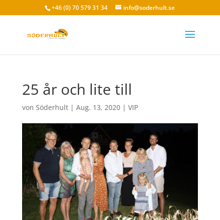
+46 (0) 70 579 31 34
info@soderhult.se
25 år och lite till
von
Söderhult
|
Aug. 13, 2020
|
VIP