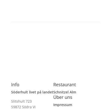
Söderhult
Aktivurlaub – weg von Handy & co.
Info
Restaurant
Söderhult livet på landet
Schnitzel Alm
Über uns
Slitshult 723
Impressum
59872 Södra Vi