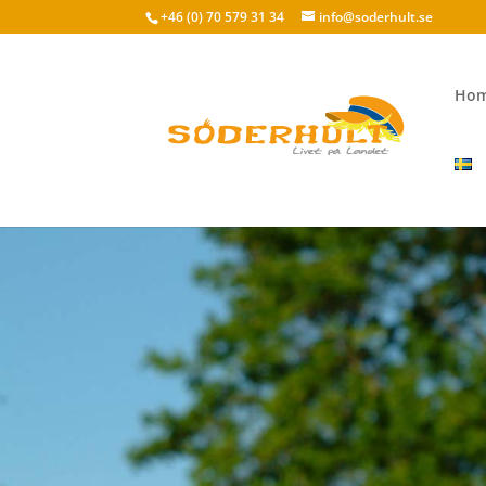
+46 (0) 70 579 31 34
info@soderhult.se
Ho