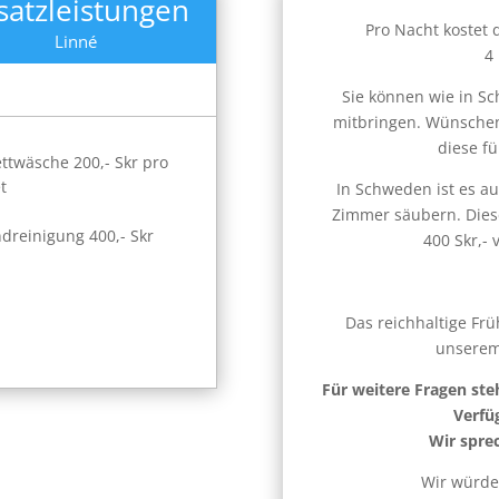
satzleistungen
Pro Nacht kostet
Linné
4
Sie können wie in Sc
mitbringen. Wünschen
diese fü
ttwäsche 200,- Skr pro
t
In Schweden ist es au
Zimmer säubern. Diese
dreinigung 400,- Skr
400 Skr,-
Das reichhaltige Frü
unsere
Für weitere Fragen ste
Verfü
Wir spre
Wir würde