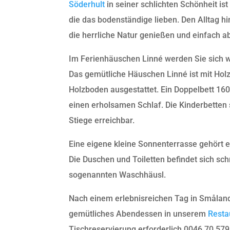
Söderhult
in seiner schlichten Schönheit ist e
die das bodenständige lieben. Den Alltag hin
die herrliche Natur genießen und einfach 
Im Ferienhäuschen Linné werden Sie sich w
Das gemütliche Häuschen Linné ist mit Hol
Holzboden ausgestattet. Ein Doppelbett 16
einen erholsamen Schlaf. Die Kinderbetten 
Stiege erreichbar.
Eine eigene kleine Sonnenterrasse gehört e
Die Duschen und Toiletten befindet sich sc
sogenannten Waschhäusl.
Nach einem erlebnisreichen Tag in Småland
gemütliches Abendessen in unserem
Resta
Tischreservierung erforderlich 0046 70 579