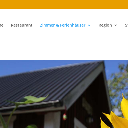
me
Restaurant
Zimmer & Ferienhäuser
Region
S