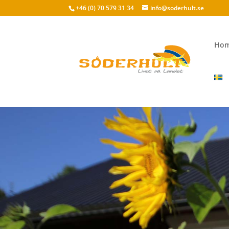
+46 (0) 70 579 31 34
info@soderhult.se
Ho