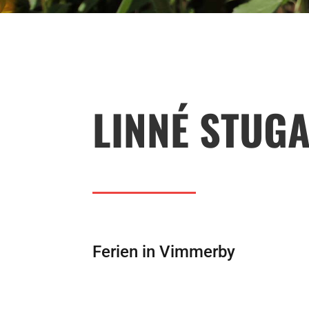
LINNÉ STUG
Ferien in Vimmerby