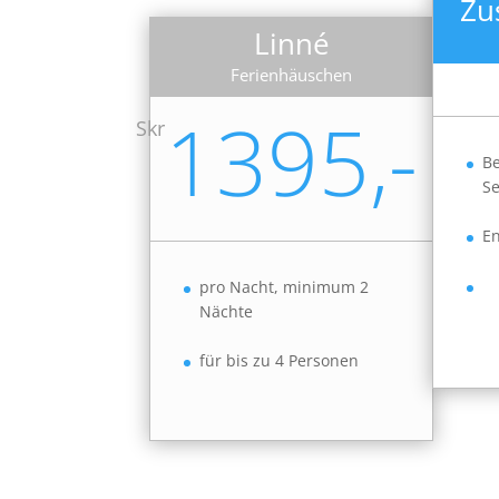
Zu
Linné
Ferienhäuschen
1395,-
Skr
Be
Se
En
pro Nacht, minimum 2
Nächte
für bis zu 4 Personen