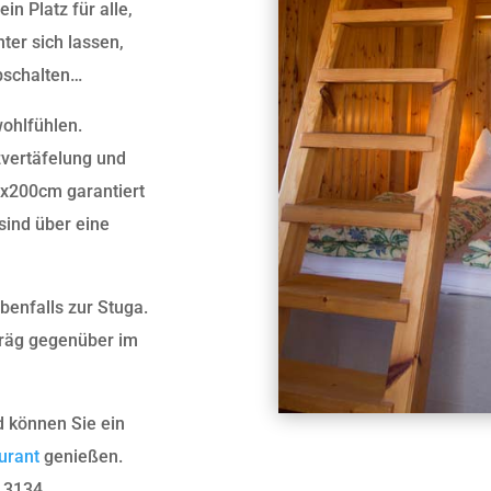
in Platz für alle,
ter sich lassen,
abschalten…
ohlfühlen.
zvertäfelung und
0x200cm garantiert
sind über eine
benfalls zur Stuga.
hräg gegenüber im
 können Sie ein
urant
genießen.
 3134.