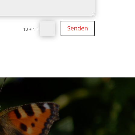
Senden
=
13 + 1