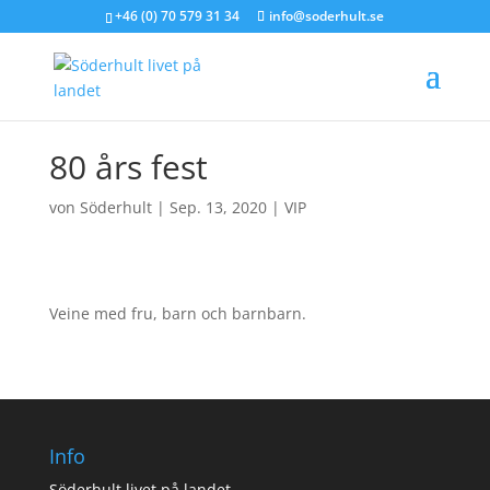
+46 (0) 70 579 31 34
info@soderhult.se
80 års fest
von
Söderhult
|
Sep. 13, 2020
|
VIP
Veine med fru, barn och barnbarn.
Info
Söderhult livet på landet