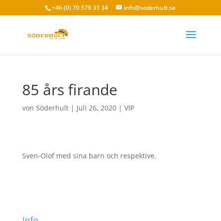
+46 (0) 70 579 31 34
info@soderhult.se
85 års firande
von
Söderhult
|
Juli 26, 2020
|
VIP
Sven-Olof med sina barn och respektive.
Info