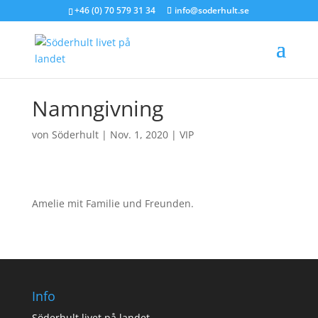
+46 (0) 70 579 31 34
info@soderhult.se
Namngivning
von
Söderhult
|
Nov. 1, 2020
|
VIP
Amelie mit Familie und Freunden.
Info
Söderhult livet på landet