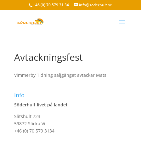
+46 (0) 70 579 31 34
info@soderhult.se
Avtackningsfest
Vimmerby Tidning säljgänget avtackar Mats.
Info
Söderhult livet på landet
Slitshult 723
59872 Södra Vi
+46 (0) 70 579 3134