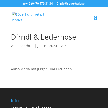
+46 (0) 70 579 31 34
info@soderhult.se
Dirndl & Lederhose
von
Söderhult
|
Juli 19, 2020
|
VIP
Anna-Maria mit Jürgen und Freunden.
Info
Söderhult livet på landet