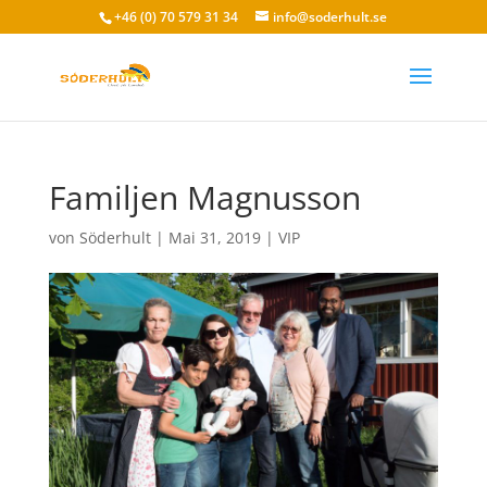
+46 (0) 70 579 31 34
info@soderhult.se
Familjen Magnusson
von
Söderhult
|
Mai 31, 2019
|
VIP