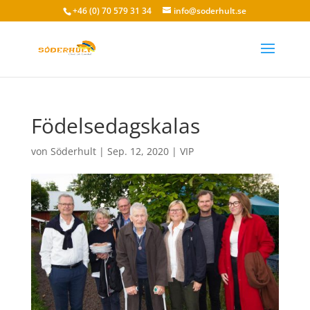
+46 (0) 70 579 31 34
info@soderhult.se
Födelsedagskalas
von
Söderhult
|
Sep. 12, 2020
|
VIP