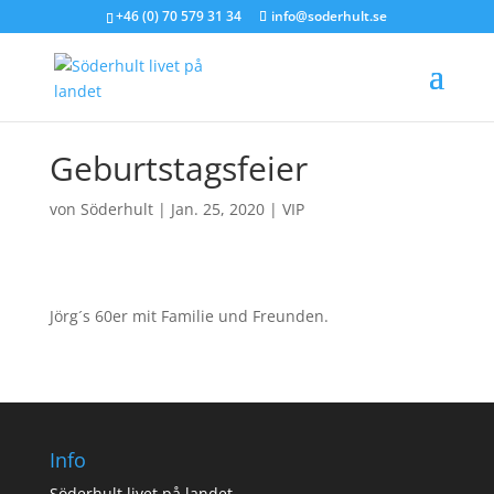
+46 (0) 70 579 31 34
info@soderhult.se
Geburtstagsfeier
von
Söderhult
|
Jan. 25, 2020
|
VIP
Jörg´s 60er mit Familie und Freunden.
Info
Söderhult livet på landet