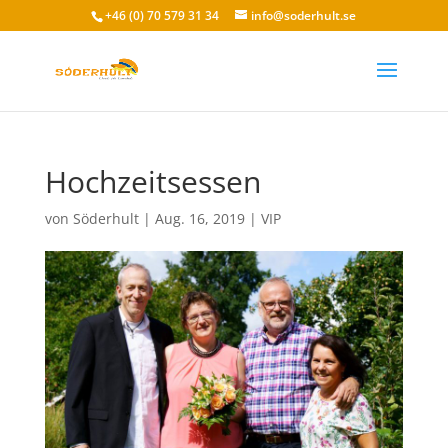
+46 (0) 70 579 31 34
info@soderhult.se
Hochzeitsessen
von
Söderhult
|
Aug. 16, 2019
|
VIP