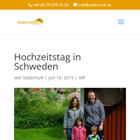
+46 (0) 70 579 31 34
info@soderhult.se
Hochzeitstag in
Schweden
von
Söderhult
|
Juli 16, 2019
|
VIP