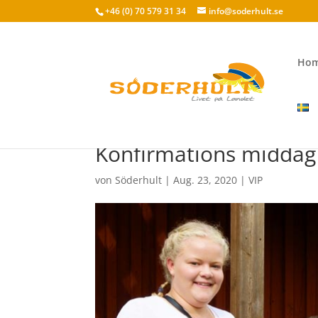
+46 (0) 70 579 31 34
info@soderhult.se
Ho
Konfirmations middag
von
Söderhult
|
Aug. 23, 2020
|
VIP