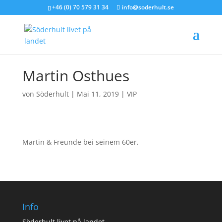
+46 (0) 70 579 31 34
info@soderhult.se
Martin Osthues
von
Söderhult
|
Mai 11, 2019
|
VIP
Martin & Freunde bei seinem 60er.
Info
Söderhult livet på landet