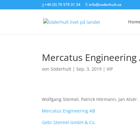
+46 (0) 70 579 31 34
info@soderhult.se
Hom
Mercatus Engineering
von
Söderhult
|
Sep. 3, 2019
|
VIP
Wolfgang Steimel, Patrick Hörmann, Jan Alsér.
Mercatus Engineering AB
Gebr.Steimel GmbH & Co.