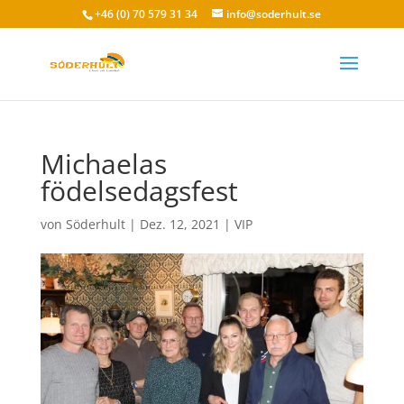
+46 (0) 70 579 31 34
info@soderhult.se
Michaelas
födelsedagsfest
von
Söderhult
|
Dez. 12, 2021
|
VIP