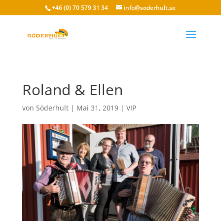
+46 (0) 70 579 31 34
info@soderhult.se
Roland & Ellen
von
Söderhult
|
Mai 31, 2019
|
VIP