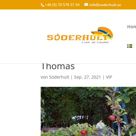
+46 (0) 70 579 31 34
info@soderhult.se
Ho
Thomas
von
Söderhult
|
Sep. 27, 2021
|
VIP