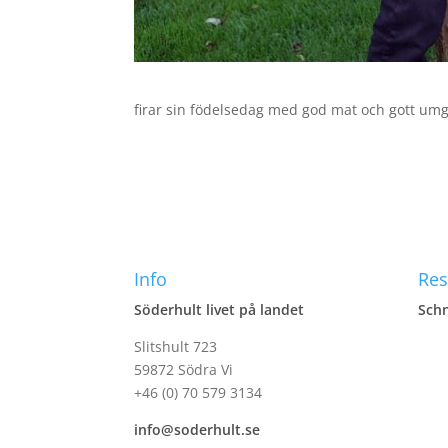
firar sin födelsedag med god mat och gott um
Info
Res
Söderhult livet på landet
Schn
Slitshult 723
59872 Södra Vi
+46 (0) 70 579 3134
info@soderhult.se