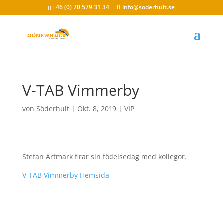
+46 (0) 70 579 31 34
info@soderhult.se
V-TAB Vimmerby
von
Söderhult
|
Okt. 8, 2019
|
VIP
Stefan Artmark firar sin födelsedag med kollegor.
V-TAB Vimmerby Hemsida