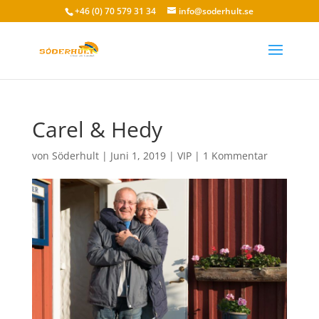
+46 (0) 70 579 31 34
info@soderhult.se
Carel & Hedy
von
Söderhult
|
Juni 1, 2019
|
VIP
|
1 Kommentar