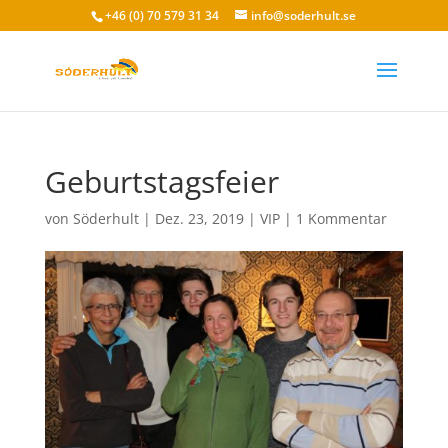
+46 (0) 70 579 31 34
info@soderhult.se
Geburtstagsfeier
von
Söderhult
|
Dez. 23, 2019
|
VIP
|
1 Kommentar