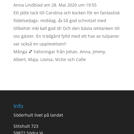
Anna Lindblad
am 28. Mai 2020 um 19:55
Ett jätte tack till Carolina och kocken för en fantastisk
födelsedags- middag. 👍 Så god schnitzel med
tillbehör inkl kall god öl! Och den bästa omtanken till
oss gäster. En trädgård fylld med ett hav av tulpaner
var också en upplevelsen!!
Många 💕 hälsningar från Johan, Anna, Jimmy,
Albert, Maja, Lovisa, Victor och Calle
Info
Söderhult livet på landet
Slitshult 723
59872 Södra Vi