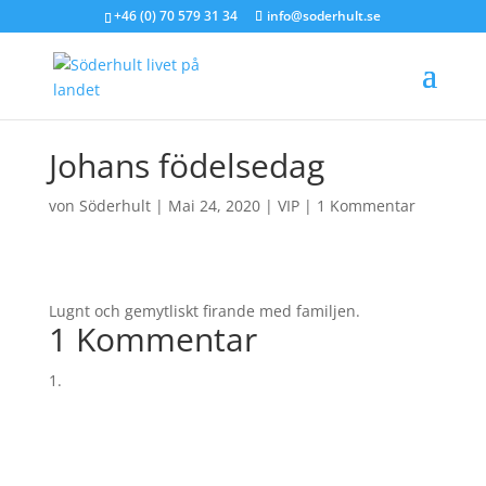
+46 (0) 70 579 31 34
info@soderhult.se
Johans födelsedag
von
Söderhult
|
Mai 24, 2020
|
VIP
|
1 Kommentar
Lugnt och gemytliskt firande med familjen.
1 Kommentar