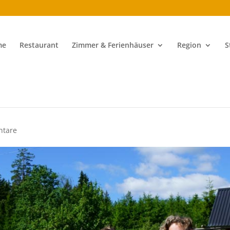
me
Restaurant
Zimmer & Ferienhäuser
Region
S
ntare