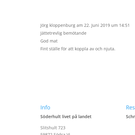
Jörg kloppenburg
am 22. Juni 2019 um 14:51
Jättetrevlig bemötande
God mat
Fint ställe för att koppla av och njuta.
Info
Res
Söderhult livet på landet
Schn
Slitshult 723
59872 Södra Vi