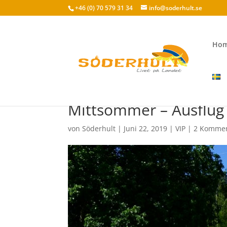
+46 (0) 70 579 31 34
info@soderhult.se
Ho
Mittsommer – Ausflug
von
Söderhult
|
Juni 22, 2019
|
VIP
|
2 Komme