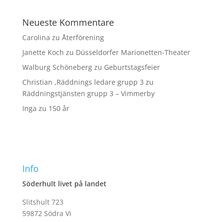
Neueste Kommentare
Carolina
zu
Återförening
Janette Koch
zu
Düsseldorfer Marionetten-Theater
Walburg Schöneberg
zu
Geburtstagsfeier
Christian ,Räddnings ledare grupp 3
zu
Räddningstjänsten grupp 3 – Vimmerby
Inga
zu
150 år
Info
Söderhult livet på landet
Slitshult 723
59872 Södra Vi