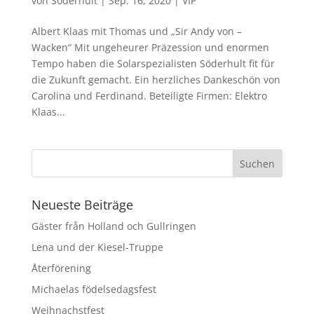
von
Söderhult
|
Sep. 16, 2020
|
VIP
Albert Klaas mit Thomas und „Sir Andy von –
Wacken“ Mit ungeheurer Präzession und enormen
Tempo haben die Solarspezialisten Söderhult fit für
die Zukunft gemacht. Ein herzliches Dankeschön von
Carolina und Ferdinand. Beteiligte Firmen: Elektro
Klaas...
Neueste Beiträge
Gäster från Holland och Gullringen
Lena und der Kiesel-Truppe
Återförening
Michaelas födelsedagsfest
Weihnachstfest