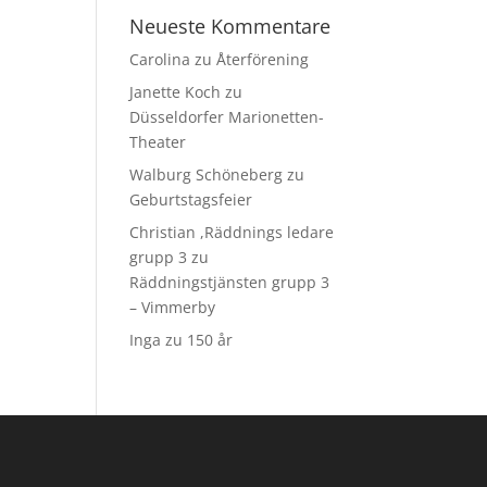
Neueste Kommentare
Carolina
zu
Återförening
Janette Koch
zu
Düsseldorfer Marionetten-
Theater
Walburg Schöneberg
zu
Geburtstagsfeier
Christian ,Räddnings ledare
grupp 3
zu
Räddningstjänsten grupp 3
– Vimmerby
Inga
zu
150 år