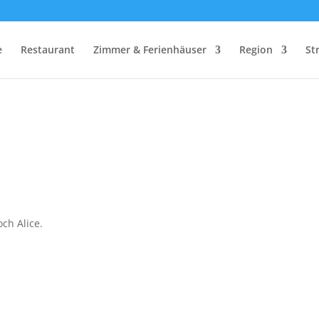
e
Restaurant
Zimmer & Ferienhäuser
Region
St
och Alice.