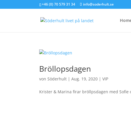
+46 (0) 70 579 31 34
info@soderhult.se
Hom
Bröllopsdagen
von
Söderhult
|
Aug. 19, 2020
|
VIP
Krister & Marina firar bröllpsdagen med Sofie 