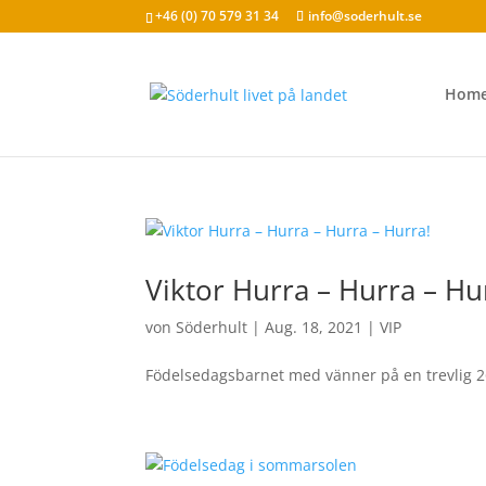
+46 (0) 70 579 31 34
info@soderhult.se
Hom
Viktor Hurra – Hurra – Hu
von
Söderhult
|
Aug. 18, 2021
|
VIP
Födelsedagsbarnet med vänner på en trevlig 26