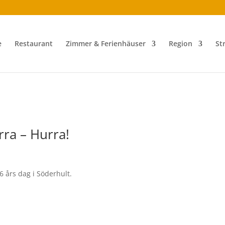
e
Restaurant
Zimmer & Ferienhäuser
Region
St
rra – Hurra!
 års dag i Söderhult.