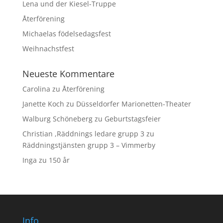
Lena und der Kiesel-Truppe
Återförening
Michaelas födelsedagsfest
Weihnachstfest
Neueste Kommentare
Carolina
zu
Återförening
Janette Koch
zu
Düsseldorfer Marionetten-Theater
Walburg Schöneberg
zu
Geburtstagsfeier
Christian ,Räddnings ledare grupp 3
zu
Räddningstjänsten grupp 3 – Vimmerby
Inga
zu
150 år
Info