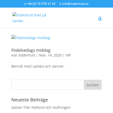
+46 (0) 70 579 31 34
info@soderhult.se
Födelsedags middag
von
Söderhult
|
Nov. 14, 2020
|
VIP
Berndt med sambo och vänner.
Neueste Beiträge
Gäster från Holland och Gullringen