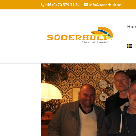
+46 (0) 70 579 31 34
info@soderhult.se
Ho