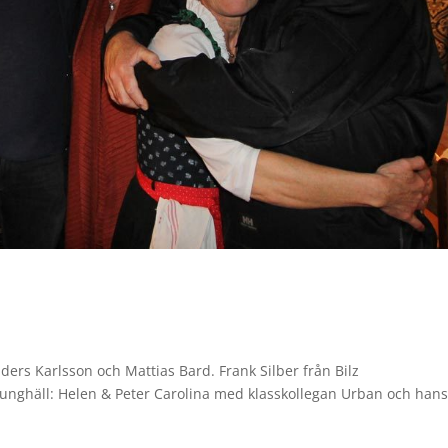
s Karlsson och Mattias Bard. Frank Silber från Bilz
nghäll: Helen & Peter Carolina med klasskollegan Urban och han