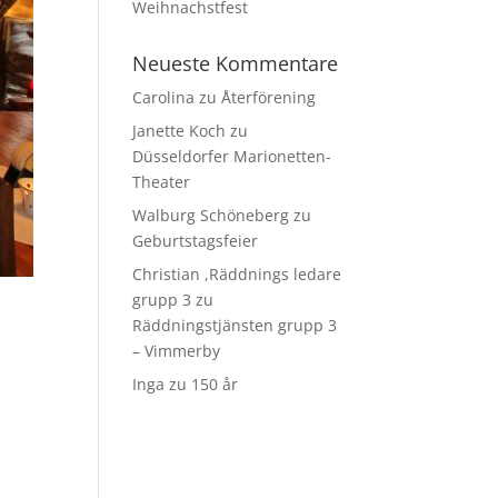
Weihnachstfest
Neueste Kommentare
Carolina
zu
Återförening
Janette Koch
zu
Düsseldorfer Marionetten-
Theater
Walburg Schöneberg
zu
Geburtstagsfeier
Christian ,Räddnings ledare
grupp 3
zu
Räddningstjänsten grupp 3
– Vimmerby
Inga
zu
150 år
s