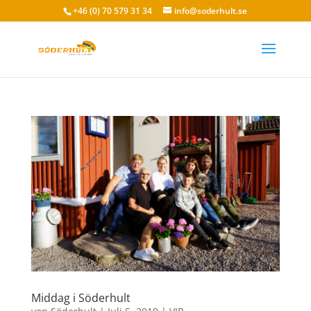
+46 (0) 70 579 31 34
info@soderhult.se
Middag i Söderhult