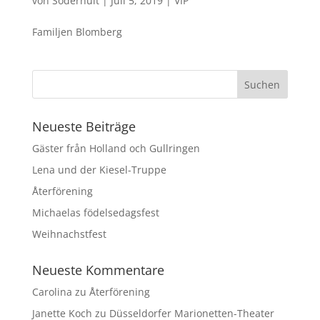
von
Söderhult
|
Juli 5, 2019
|
VIP
Familjen Blomberg
Neueste Beiträge
Gäster från Holland och Gullringen
Lena und der Kiesel-Truppe
Återförening
Michaelas födelsedagsfest
Weihnachstfest
Neueste Kommentare
Carolina
zu
Återförening
Janette Koch
zu
Düsseldorfer Marionetten-Theater