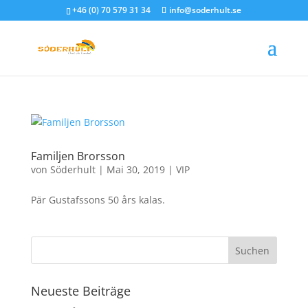
+46 (0) 70 579 31 34
info@soderhult.se
Familjen Brorsson
von
Söderhult
|
Mai 30, 2019
|
VIP
Pär Gustafssons 50 års kalas.
Neueste Beiträge