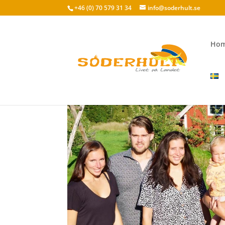
+46 (0) 70 579 31 34
info@soderhult.se
Ho