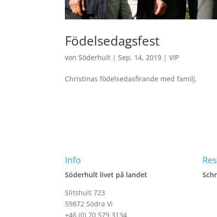
Födelsedagsfest
von
Söderhult
|
Sep. 14, 2019
|
VIP
Christinas födelsedasfirande med familj.
Info
Res
Söderhult livet på landet
Schn
Slitshult 723
59872 Södra Vi
+46 (0) 70 579 3134