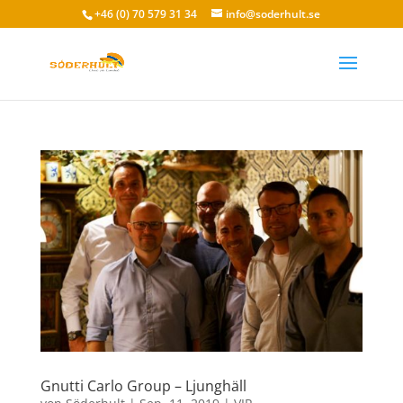
+46 (0) 70 579 31 34
info@soderhult.se
Gnutti Carlo Group – Ljunghäll