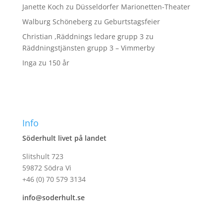
Janette Koch
zu
Düsseldorfer Marionetten-Theater
Walburg Schöneberg
zu
Geburtstagsfeier
Christian ,Räddnings ledare grupp 3
zu
Räddningstjänsten grupp 3 – Vimmerby
Inga
zu
150 år
Info
Söderhult livet på landet
Slitshult 723
59872 Södra Vi
+46 (0) 70 579 3134
info@soderhult.se