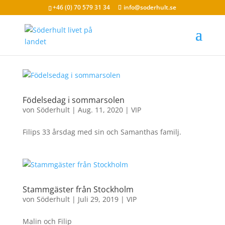
+46 (0) 70 579 31 34
info@soderhult.se
Födelsedag i sommarsolen
von
Söderhult
|
Aug. 11, 2020
|
VIP
Filips 33 årsdag med sin och Samanthas familj.
Stammgäster från Stockholm
von
Söderhult
|
Juli 29, 2019
|
VIP
Malin och Filip