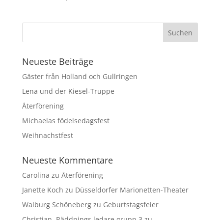
Neueste Beiträge
Gäster från Holland och Gullringen
Lena und der Kiesel-Truppe
Återförening
Michaelas födelsedagsfest
Weihnachstfest
Neueste Kommentare
Carolina
zu
Återförening
Janette Koch
zu
Düsseldorfer Marionetten-Theater
Walburg Schöneberg
zu
Geburtstagsfeier
Christian ,Räddnings ledare grupp 3
zu